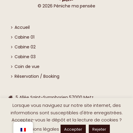
©
2026
Péniche ma pensée
Accueil
Cabine 01
Cabine 02
Cabine 03
Coin de vue
Réservation / Booking
5 Allée Saint-Symphorien 57000 Metz
Lorsque vous naviguez sur notre site internet, des
0631194603
informations sont susceptibles d'être enregistrées.
contact@peniche-ma-pensee.com
Acceptez-vous le dépôt et la lecture de cookies ?
Mentions légales
Accepter
Rejeter