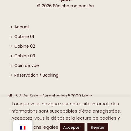
©
2026
Péniche ma pensée
Accueil
Cabine 01
Cabine 02
Cabine 03
Coin de vue
Réservation / Booking
5 Allée Saint-Symphorien 57000 Metz
Lorsque vous naviguez sur notre site internet, des
0631194603
informations sont susceptibles d'être enregistrées.
contact@peniche-ma-pensee.com
Acceptez-vous le dépôt et la lecture de cookies ?
Mentions légales
Accepter
Rejeter