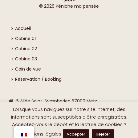
©
2026
Péniche ma pensée
Accueil
Cabine 01
Cabine 02
Cabine 03
Coin de vue
Réservation / Booking
5 Allée Saint-Symphorien 57000 Metz
Lorsque vous naviguez sur notre site internet, des
0631194603
informations sont susceptibles d'être enregistrées.
contact@peniche-ma-pensee.com
Acceptez-vous le dépôt et la lecture de cookies ?
Mentions légales
Accepter
Rejeter