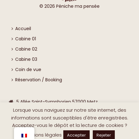
©
2026
Péniche ma pensée
Accueil
Cabine 01
Cabine 02
Cabine 03
Coin de vue
Réservation / Booking
5 Allée Saint-Symphorien 57000 Metz
Lorsque vous naviguez sur notre site internet, des
0631194603
informations sont susceptibles d'être enregistrées.
contact@peniche-ma-pensee.com
Acceptez-vous le dépôt et la lecture de cookies ?
Mentions légales
Accepter
Rejeter