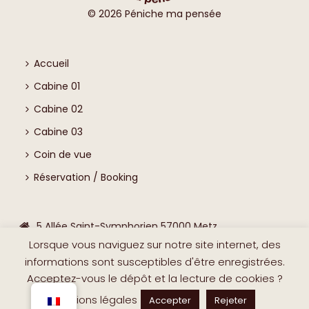
©
2026
Péniche ma pensée
Accueil
Cabine 01
Cabine 02
Cabine 03
Coin de vue
Réservation / Booking
5 Allée Saint-Symphorien 57000 Metz
Lorsque vous naviguez sur notre site internet, des
0631194603
informations sont susceptibles d'être enregistrées.
contact@peniche-ma-pensee.com
Acceptez-vous le dépôt et la lecture de cookies ?
Mentions légales
Accepter
Rejeter